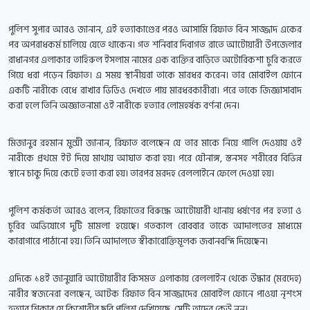
পুলিশ সুপার আরও জানান, এই হত্যাকাণ্ডের পরও আসামি রিফাত বিন সাজ্জাদ একের
পর অপরাধকর্ম চালিয়ে যেতে থাকেন। গত শনিবার দিবাগত রাতে আটোয়ারী উপজেলার
রাধানগর এলাকার তাহিরুল ইসলাম নামের এক ব্যক্তির বাড়িতে অটোরিকশা চুরি করতে
গিয়ে ধরা পড়েন রিফাত। এ সময় স্থানীয়রা তাকে মারধর করেন। তার মোবাইল ফোনে
একটি নারীকে বেধে রাখার ভিডিও দেখতে পায় মারধরকারীরা। পরে তাকে জিজ্ঞাসাবাদ
করা হলে তিনি অজ্ঞাতনামা ওই নারীকে হত্যার লোমহর্ষক বর্ণনা দেন।
মিজানুর রহমান মুন্সী জানান, রিফাত বলেছেন যে তার মাকে নিয়ে গালি দেওয়ায় ওই
নারীকে প্রথমে ইট দিয়ে মাথায় আঘাত করা হয়। পরে যৌনাঙ্গ, স্তনসহ শরীরের বিভিন্ন
স্থানে চাকু দিয়ে কেটে হত্যা করা হয়। তারপর মরদহ রেললাইনে ফেলে দেওয়া হয়।
পুলিশ কর্মকর্তা আরও বলেন, রিফাতের বিরুদ্ধে আটোয়ারী থানায় ধর্ষণের পর হত্যা ও
চুরির অভিযোগে দুটি মামলা হয়েছে। গতকাল রোববার তাকে আদালতের মাধ্যমে
কারাগারে পাঠানো হয়। তিনি আদালতে স্বীকারোক্তিমূলক জবানবন্দি দিয়েছেন।
এদিকে ১৪ই জানুয়ারি আটোয়ারীর কিসমত এলাকায় রেললাইন থেকে উদ্ধার (মরদেহ)
নারীর স্বজনেরা বলছেন, আটক রিফাত বিন সাজ্জাদের মোবাইল ফোনে পাওয়া নৃশংস
হত্যার শিকার যে কিশোরীর ছবি পুলিশ দেখিয়েছে, সেটি তাদের কেউ নন।