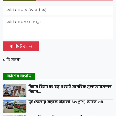
সাবমিট করুন
০ টি মন্তব্য
সর্বশেষ সংবাদ
বিচার বিভাগের বড় সংকট মানবিক মূল্যবোধসম্পন্ন
বিচার...
দুই জেলায় সড়কে ঝরলো ১৬ প্রাণ, আহত ৩৪