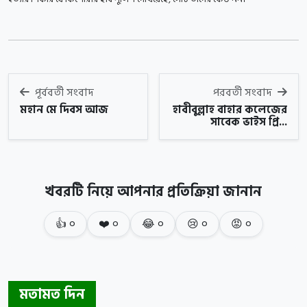
পূর্ববর্তী সংবাদ
পরবর্তী সংবাদ
মহান মে দিবস আজ
হাবীবুল্লাহ বাহার কলেজের
সাবেক ভাইস প্রি...
খবরটি নিয়ে আপনার প্রতিক্রিয়া জানান
👍
০
❤️
০
😂
০
😢
০
😡
০
মতামত দিন