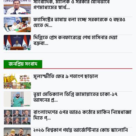
সাংবাদিক, মালিক ও সরকার যৌথভাবে
গণমাধ্যমের স্বার্থ...
ফ্যাসিস্টের ভাষায় বলা হচ্ছে সরকারকে ৫ বছরও
যেতে দে...
দিল্লিতে প্রেস কনফারেন্সে শেখ হাসিনার দেয়া
বক্তব্য...
জনপ্রিয় সংবাদ
মূল্যস্ফীতি ফের ৯ শতাংশ ছাড়াল
ভুয়া মেডিক্যাল ডিগ্রি জামায়াতের ঢাকা-১৭
আসনের প্র...
বাংলাদেশের ওপর আরও কঠোর মার্কিন নিষেধাজ্ঞা
দিতে প্...
২০২৬ বিশ্বকাপ পর্যন্ত আর্জেন্টিনার কোচ স্কালোনি