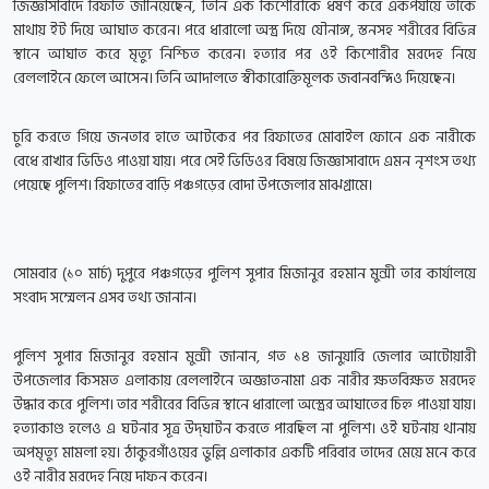
জিজ্ঞাসাবাদে রিফাত জানিয়েছেন, তিনি এক কিশোরীকে ধর্ষণ করে একপর্যায়ে তাকে
মাথায় ইট দিয়ে আঘাত করেন। পরে ধারালো অস্ত্র দিয়ে যৌনাঙ্গ, স্তনসহ শরীরের বিভিন্ন
স্থানে আঘাত করে মৃত্যু নিশ্চিত করেন। হত্যার পর ওই কিশোরীর মরদেহ নিয়ে
রেললাইনে ফেলে আসেন। তিনি আদালতে স্বীকারোক্তিমূলক জবানবন্দিও দিয়েছেন।
চুরি করতে গিয়ে জনতার হাতে আটকের পর রিফাতের মোবাইল ফোনে এক নারীকে
বেধে রাখার ভিডিও পাওয়া যায়। পরে সেই ভিডিওর বিষয়ে জিজ্ঞাসাবাদে এমন নৃশংস তথ্য
পেয়েছে পুলিশ। রিফাতের বাড়ি পঞ্চগড়ের বোদা উপজেলার মাঝগ্রামে।
সোমবার (১০ মার্চ) দুপুরে পঞ্চগড়ের পুলিশ সুপার মিজানুর রহমান মুন্সী তার কার্যালয়ে
সংবাদ সম্মেলন এসব তথ্য জানান।
পুলিশ সুপার মিজানুর রহমান মুন্সী জানান, গত ১৪ জানুয়ারি জেলার আটোয়ারী
উপজেলার কিসমত এলাকায় রেললাইনে অজ্ঞাতনামা এক নারীর ক্ষতবিক্ষত মরদেহ
উদ্ধার করে পুলিশ। তার শরীরের বিভিন্ন স্থানে ধারালো অস্ত্রের আঘাতের চিহ্ন পাওয়া যায়।
হত্যাকাণ্ড হলেও এ ঘটনার সূত্র উদ্‌ঘাটন করতে পারছিল না পুলিশ। ওই ঘটনায় থানায়
অপমৃত্যু মামলা হয়। ঠাকুরগাঁওয়ের ভুল্লি এলাকার একটি পরিবার তাদের মেয়ে মনে করে
ওই নারীর মরদেহ নিয়ে দাফন করেন।