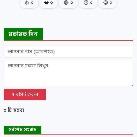
👍
০
❤️
০
😂
০
😢
০
😡
০
মতামত দিন
সাবমিট করুন
০ টি মন্তব্য
সর্বশেষ সংবাদ