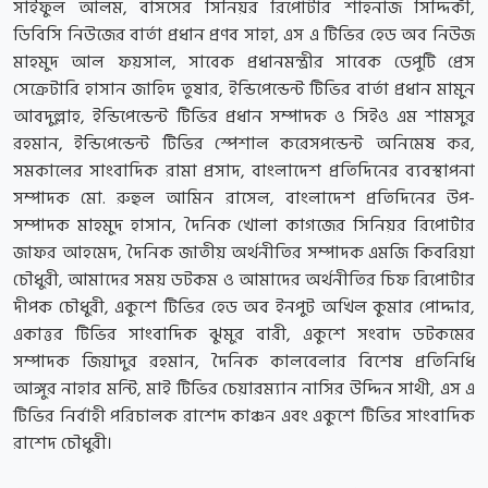
সাইফুল আলম, বাসসের সিনিয়র রিপোর্টার শাহনাজ সিদ্দিকী,
ডিবিসি নিউজের বার্তা প্রধান প্রণব সাহা, এস এ টিভির হেড অব নিউজ
মাহমুদ আল ফয়সাল, সাবেক প্রধানমন্ত্রীর সাবেক ডেপুটি প্রেস
সেক্রেটারি হাসান জাহিদ তুষার, ইন্ডিপেন্ডেন্ট টিভির বার্তা প্রধান মামুন
আবদুল্লাহ, ইন্ডিপেন্ডেন্ট টিভির প্রধান সম্পাদক ও সিইও এম শামসুর
রহমান, ইন্ডিপেন্ডেন্ট টিভির স্পেশাল করেসপন্ডেন্ট অনিমেষ কর,
সমকালের সাংবাদিক রামা প্রসাদ, বাংলাদেশ প্রতিদিনের ব্যবস্থাপনা
সম্পাদক মো. রুহুল আমিন রাসেল, বাংলাদেশ প্রতিদিনের উপ-
সম্পাদক মাহমুদ হাসান, দৈনিক খোলা কাগজের সিনিয়র রিপোর্টার
জাফর আহমেদ, দৈনিক জাতীয় অর্থনীতির সম্পাদক এমজি কিবরিয়া
চৌধুরী, আমাদের সময় ডটকম ও আমাদের অর্থনীতির চিফ রিপোর্টার
দীপক চৌধুরী, একুশে টিভির হেড অব ইনপুট অখিল কুমার পোদ্দার,
একাত্তর টিভির সাংবাদিক ঝুমুর বারী, একুশে সংবাদ ডটকমের
সম্পাদক জিয়াদুর রহমান, দৈনিক কালবেলার বিশেষ প্রতিনিধি
আঙ্গুর নাহার মন্টি, মাই টিভির চেয়ারম্যান নাসির উদ্দিন সাথী, এস এ
টিভির নির্বাহী পরিচালক রাশেদ কাঞ্চন এবং একুশে টিভির সাংবাদিক
রাশেদ চৌধুরী।