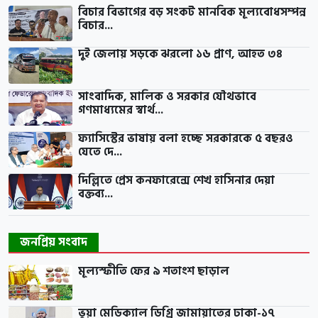
বিচার বিভাগের বড় সংকট মানবিক মূল্যবোধসম্পন্ন
বিচার...
দুই জেলায় সড়কে ঝরলো ১৬ প্রাণ, আহত ৩৪
সাংবাদিক, মালিক ও সরকার যৌথভাবে
গণমাধ্যমের স্বার্থ...
ফ্যাসিস্টের ভাষায় বলা হচ্ছে সরকারকে ৫ বছরও
যেতে দে...
দিল্লিতে প্রেস কনফারেন্সে শেখ হাসিনার দেয়া
বক্তব্য...
জনপ্রিয় সংবাদ
মূল্যস্ফীতি ফের ৯ শতাংশ ছাড়াল
ভুয়া মেডিক্যাল ডিগ্রি জামায়াতের ঢাকা-১৭