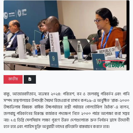
জাতীয়
বাকু, আজারবাইজান, নভেম্বর ২০২৪:
পরিবেশ, বন ও জলবায়ু পরিবর্তন এবং পানি
সম্পদ মন্ত্রণালয়ের উপদেষ্টা সৈয়দা রিজওয়ানা হাসান কপ২৯-এ অনুষ্ঠিত ‘প্রাক-২০৩০
উচ্চাভিলাষ বিষয়ক বার্ষিক উচ্চপর্যায়ের মন্ত্রী পর্যায়ের গোলটেবিল বৈঠক’-এ বলেন,
জলবায়ু পরিবর্তনের বিরুদ্ধে কার্যকর পদক্ষেপ নিতে ২০৩০ পর্যন্ত অপেক্ষা করা সম্ভব
নয়। ১.৫ ডিগ্রি সেলসিয়াস লক্ষ্য পূরণে উন্নত দেশগুলোকে দ্রুত নির্গমন হ্রাসে উদ্যোগী
হতে হবে এবং প্যারিস চুক্তি অনুযায়ী তাদের প্রতিশ্রুতি বাস্তবায়ন করতে হবে।