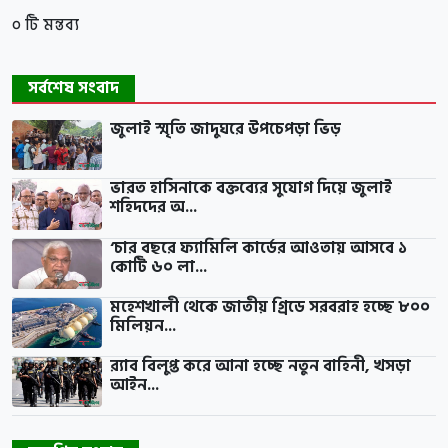
০ টি মন্তব্য
সর্বশেষ সংবাদ
জুলাই স্মৃতি জাদুঘরে উপচেপড়া ভিড়
ভারত হাসিনাকে বক্তব্যের সুযোগ দিয়ে জুলাই
শহিদদের অ...
‘চার বছরে ফ্যামিলি কার্ডের আওতায় আসবে ১
কোটি ৬০ লা...
মহেশখালী থেকে জাতীয় গ্রিডে সরবরাহ হচ্ছে ৮০০
মিলিয়ন...
র‍্যাব বিলুপ্ত করে আনা হচ্ছে নতুন বাহিনী, খসড়া
আইন...