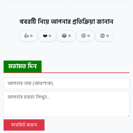
খবরটি নিয়ে আপনার প্রতিক্রিয়া জানান
👍
০
❤️
০
😂
০
😢
০
😡
০
মতামত দিন
সাবমিট করুন