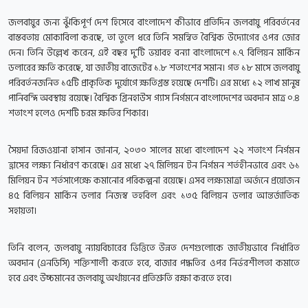
জলবায়ুর জন্য ঝুঁকিপূর্ণ দেশ হিসেবে বাংলাদেশ কীভাবে প্রতিদিন জলবায়ু পরিবর্তনের
বাস্তবতায় মোকাবিলা করছে, তা তুলে ধরে তিনি সমন্বিত বৈশ্বিক উদ্যোগের ওপর জোর
দেন। তিনি উল্লেখ করেন, এই বছর দু’টি ভয়াবহ বন্যা বাংলাদেশে ১.৭ বিলিয়ন মার্কিন
ডলারের ক্ষতি করেছে, যা জাতীয় বাজেটের ১.৮ শতাংশের সমান। গত ১৮ মাসে জলবায়ু
পরিবর্তনজনিত ১৫টি প্রাকৃতিক দুর্যোগে ক্ষতিগ্রস্ত হয়েছে দেশটি। এর মধ্যে ১২ লাখ মানুষ
পানিবন্দি অবস্থায় রয়েছে। বৈশ্বিক গ্রিনহাউস গ্যাস নির্গমনে বাংলাদেশের অবদান মাত্র ০.৪
শতাংশ হলেও দেশটি চরম ক্ষতির শিকার।
সৈয়দা রিজওয়ানা হাসান জানান, ২০৩০ সালের মধ্যে বাংলাদেশ ২২ শতাংশ নির্গমন
হ্রাসের লক্ষ্য নির্ধারণ করেছে। এর মধ্যে ২৭ মিলিয়ন টন নির্গমন শর্তহীনভাবে এবং ৬১
মিলিয়ন টন শর্তসাপেক্ষে কমানোর পরিকল্পনা রয়েছে। এসব লক্ষ্যমাত্রা অর্জনে প্রয়োজন
৪৫ বিলিয়ন মার্কিন ডলার নিজস্ব তহবিল এবং ১৩৫ বিলিয়ন ডলার আন্তর্জাতিক
সহায়তা।
তিনি বলেন, জলবায়ু ন্যায়বিচারের ভিত্তিতে উন্নত দেশগুলোকে জাতীয়ভাবে নির্ধারিত
অবদান (এনডিসি) শক্তিশালী করতে হবে, বাজার পদ্ধতির ওপর নির্ভরশীলতা কমাতে
হবে এবং উচ্চমানের জলবায়ু অর্থায়নের প্রতিশ্রুতি রক্ষা করতে হবে।