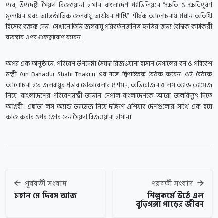
পরে, উপদেষ্টা সৈয়দা রিজওয়ানা হাসান বাংলাদেশ প্যাভিলিয়নে “ক্ষতি ও ক্ষতিপূরণ
মূল্যায়ন এবং আন্তর্জাতিক জলবায়ু অর্থায়ন প্রাপ্তি” শীর্ষক আলোচনায় প্রধান অতিথি
হিসেবে বক্তব্য দেন। সেখানে তিনি জলবায়ু পরিবর্তনজনিত ক্ষতির জন্য বৈশ্বিক কার্যকরী
ব্যবস্থার ওপর গুরুত্বারোপ করেন।
অপর এক অনুষ্ঠানে, পরিবেশ উপদেষ্টা সৈয়দা রিজওয়ানা হাসান নেপালের বন ও পরিবেশ
মন্ত্রী Ain Bahadur Shahi Thakuri এর সঙ্গে দ্বিপাক্ষিক বৈঠক করেন। ওই বৈঠকে
আলোচনা হবে জলবায়ুর প্রভাব মোকাবেলার প্রশমন, অভিযোজন ও লস অ্যান্ড ড্যামেজ
নিয়ে। বাংলাদেশের পরিবেশমন্ত্রী জানান নেপাল বাংলাদেশকে আরো জলবিদ্যুৎ দিতে
আগ্রহী। এছাড়া লস অ্যান্ড ড্যামেজ নিয়ে দক্ষিণ এশিয়ার দেশগুলোর সাথে এক হয়ে
কাজ করার ওপর জোর দেন সৈয়দা রিজওয়ানা হাসান।
পূর্ববর্তী সংবাদ
পরবর্তী সংবাদ
মহান মে দিবস আজ
শিল্পকর্মে উঠে এল
বুড়িগঙ্গা পাড়ের জীবন