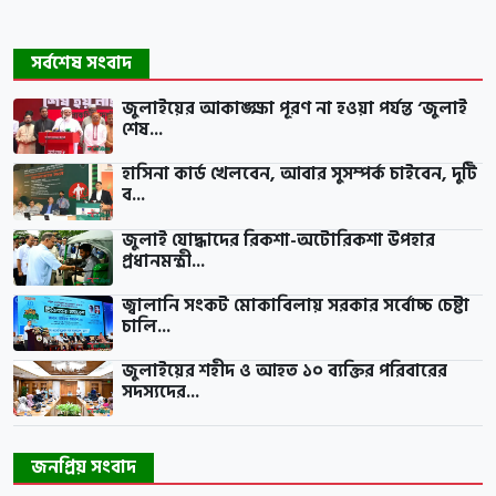
সর্বশেষ সংবাদ
জুলাইয়ের আকাঙ্ক্ষা পূরণ না হওয়া পর্যন্ত ‘জুলাই
শেষ...
হাসিনা কার্ড খেলবেন, আবার সুসম্পর্ক চাইবেন, দুটি
ব...
জুলাই যোদ্ধাদের রিকশা-অটোরিকশা উপহার
প্রধানমন্ত্রী...
জ্বালানি সংকট মোকাবিলায় সরকার সর্বোচ্চ চেষ্টা
চালি...
জুলাইয়ের শহীদ ও আহত ১০ ব্যক্তির পরিবারের
সদস্যদের...
জনপ্রিয় সংবাদ