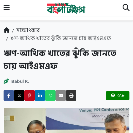
সাক্ষাৎকার
ঋণ-আর্থিক খাতের ঝুঁকি জানতে চায় আইএমএফ
ঋণ-আর্থিক খাতের ঝুঁকি জানতে
চায় আইএমএফ
Babul K.
৫৭৮