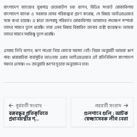
বাংলাদেশ ব্যাংকের মুখপাত্র মেজবাউল হক বলেন, বিভিন্ন সংকট মোকাবিলায়
বাংলাদেশ ব্যাংক ও সরকার যেসব পরিকল্পনা গ্রহণ করেছে, সে বিষয়ে আইএমএফের
সঙ্গে কথা হয়েছে। এ ছাড়া জলবায়ু পরিবর্তন মোকাবিলায় আমাদের পদক্ষেপ সম্পর্কে
তাদের সামনে তুলে ধরেছি। তারা এসব বিষয়ে বিস্তারিত জানার চেষ্টা করেছেন। আমরা
তাদের সামনে সবকিছু তুলে ধরেছি।
এসময় তিনি বলেন, ঋণ পাওয়া নিয়ে কোনো সমস্যা নেই। নিয়ম অনুযায়ী আমরা ঋণ
পাব। ধারাবাহিক কর্মসূচির আওতায় এবার আইএমএফের এই প্রতিনিধিদল বাংলাদেশ
সফরে এসেছে। ৩১ জানুয়ারি ঋণের চূড়ান্ত অনুমোদন হবে।
পূর্ববর্তী সংবাদ
পরবর্তী সংবাদ
বঙ্গবন্ধুর প্রতিকৃতিতে
গুলশানে গুলি : আটক
প্রধানমন্ত্রীর শ্...
স্বেচ্ছাসেবক লীগ নেতা