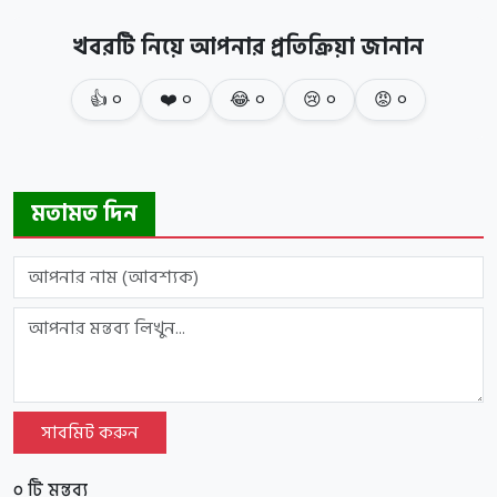
খবরটি নিয়ে আপনার প্রতিক্রিয়া জানান
👍
০
❤️
০
😂
০
😢
০
😡
০
মতামত দিন
সাবমিট করুন
০ টি মন্তব্য