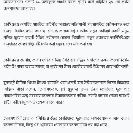
আইসিবিএম। একটি ১১-অ্যাক্সেল লঞ্চার ট্রাকে স্থাপন করা হোয়াসং-২০ এই প্রথম
জনসমক্ষে আনা হয়।
কেসিএনএ দেশটির সামরিক বাহিনীর ‘সবচেয়ে শক্তিশালী পারমাণবিক কৌশলগত অস্ত্র
ব্যবস্থা’ হিসাবে বর্ণনা করেছে। এদিকে কয়েক সপ্তাহ আগে উত্তর কোরিয়া একটি নতুন
সলিড-ফুয়েল রকেট ইঞ্জিন পরীক্ষার ঘোষণা দিয়েছিল। নতুন প্রজন্মের আইসিবিএমে
ব্যবহারের জন্যই ইঞ্জিনটি তৈরি করা হয়েছে বলে দাবি করা হয়।
কেসিএনএ জানায়, কার্বন ফাইবার দিয়ে তৈরি এই ইঞ্জিন ১ হাজার ৯৭১ কিলোনিউটন
শক্তি উৎপাদন করতে সক্ষম, যা পূর্বের সব উত্তর কোরীয় রকেট ইঞ্জিনের চেয়ে শক্তিশালী।
যুক্তরাষ্ট্র ভিত্তিক থিংক ট্যাংক কার্নেগি এন্ডাওমেন্ট ফর ইন্টারন্যাশনাল পিসের বিশ্লেষক
অঙ্কিত পান্ডা বলেন, ‘হোয়াসং-২০, এই মুহূর্তের জন্য উত্তর কোরিয়ার দূরপাল্লার
পারমাণবিক অস্ত্র সরবরাহ ক্ষমতার উচ্চাকাঙ্ক্ষার প্রতীক। চলতি বছরের শেষের আগেই
এটির পরীক্ষামূলক উৎক্ষেপণ হতে পারে।’
হোয়াসং সিরিজের আইসিবিএম উত্তর কোরিয়াকে দূরপাল্লার লক্ষ্যবস্তুতে আঘাত করার
ক্ষমতা দিয়েছে, কিন্তু এর ওয়ারহেড পেলোডের ক্ষমতা নিয়ে প্রশ্ন রয়ে গেছে।