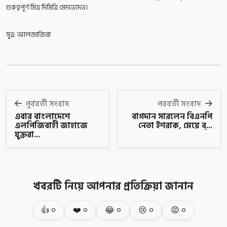
গুরুত্বপূর্ণ মিত্র দিমিত্রি মেদভেদেভ।
সূত্র: আলজাজিরা
পূর্ববর্তী সংবাদ
পরবর্তী সংবাদ
এবার বাংলাদেশে
বাগদান সারলেন বিএনপি
এলপিজিবাহী জাহাজে
নেতা ইশরাক, মেয়ে ব্...
যুক্তরা...
খবরটি নিয়ে আপনার প্রতিক্রিয়া জানান
👍
০
❤️
০
😂
০
😢
০
😡
০