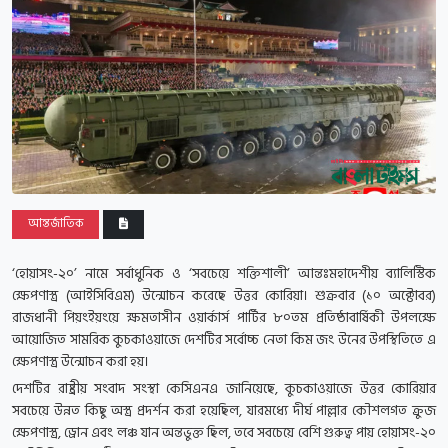
আন্তর্জাতিক
‘হোয়াসং-২০’ নামে সর্বাধুনিক ও ‘সবচেয়ে শক্তিশালী’ আন্তঃমহাদেশীয় ব্যালিস্টিক
ক্ষেপণাস্ত্র (আইসিবিএম) উন্মোচন করেছে উত্তর কোরিয়া। শুক্রবার (১০ অক্টোবর)
রাজধানী পিয়ংইয়ংয়ে ক্ষমতাসীন ওয়ার্কার্স পার্টির ৮০তম প্রতিষ্ঠাবার্ষিকী উপলক্ষে
আয়োজিত সামরিক কুচকাওয়াজে দেশটির সর্বোচ্চ নেতা কিম জং উনের উপস্থিতিতে এ
ক্ষেপণাস্ত্র উন্মোচন করা হয়।
দেশটির রাষ্ট্রীয় সংবাদ সংস্থা কেসিএনএ জানিয়েছে, কুচকাওয়াজে উত্তর কোরিয়ার
সবচেয়ে উন্নত কিছু অস্ত্র প্রদর্শন করা হয়েছিল, যারমধ্যে দীর্ঘ পাল্লার কৌশলগত ক্রুজ
ক্ষেপণাস্ত্র, ড্রোন এবং লঞ্চ যান অন্তভুক্ত ছিল, তবে সবচেয়ে বেশি গুরুত্ব পায় হোয়াসং-২০