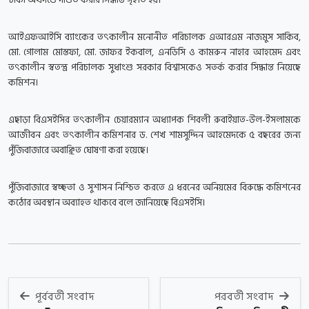
আইএফআইসি ব্যাংকের তৎকালীন মনোনীত পরিচালক এআরএম নাজমুস সাকিব,
মো. গোলাম মোস্তফা, মো. জাফর ইকবাল, এনডিসি ও কামরুন নাহার আহমেদ এবং
তৎকালীন স্বতন্ত্র পরিচালক সুধাংশু সরকার বিশ্বাসকেও সতর্ক করার সিদ্ধান্ত নিয়েছে
কমিশন।
এছাড়া বিএসইসির তৎকালীন চেয়ারম্যান অধ্যাপক শিবলী রুবাইয়াত-উল-ইসলামকে
আজীবন এবং তৎকালীন কমিশনার ড. শেখ শামসুদ্দিন আহমেদকে ৫ বছরের জন্য
পুঁজিবাজারে অবাঞ্ছিত ঘোষণা করা হয়েছে।
পুঁজিবাজারে স্বচ্ছতা ও সুশাসন নিশ্চিত করতে এ ধরনের অনিয়মের বিরুদ্ধে কমিশনের
কঠোর অবস্থান অব্যাহত থাকবে বলে জানিয়েছে বিএসইসি।
পূর্ববর্তী সংবাদ
পরবর্তী সংবাদ