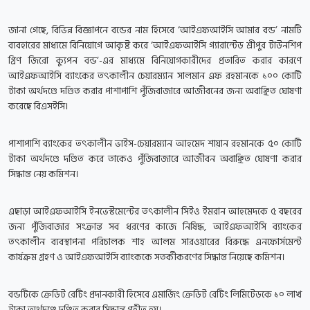
জানা গেছে, বিভিন্ন বিজ্ঞাপনে বন্ডের নাম হিসেবে ‘আইএফআইসি আমার বন্ড’ নামটি
ব্যবহারের মাধ্যমে বিনিয়োগে আকৃষ্ট করে ‘আইএফআইসি গ্যারান্টেড শ্রীপুর টাউনশিপ
গ্রিণ জিরো ক্যুপন বন্ড’-এর মাধ্যমে বিনিয়োগকারীদের প্রতারিত করার কারণে
আইএফআইসি ব্যাংকের তৎকালীন চেয়ারম্যান সালমান এফ রহমানকে ১০০ কোটি
টাকা অর্থদণ্ডে দণ্ডিত করার পাশাপাশি পুঁজিবাজারে আজীবনের জন্য অবাঞ্ছিত ঘোষণা
করেছে বিএসইসি।
পাশাপাশি ব্যাংকের তৎকালীন ভাইস-চেয়ারম্যান আহমেদ শায়ান রহমানকে ৫০ কোটি
টাকা অর্থদণ্ডে দণ্ডিত করে তাকেও পুঁজিবাজারে আজীবন অবাঞ্ছিত ঘোষণা করার
সিদ্ধান্ত নেয় কমিশন।
এছাড়া আইএফআইসি ইনভেস্টমেন্টের তৎকালীন সিইও ইমরান আহমেদকে ৫ বছরের
জন্য পুঁজিবাজার সংক্রান্ত সব ধরণের কাজে নিষিদ্ধ, আইএফআইসি ব্যাংকের
তৎকালীন ব্যবস্থাপনা পরিচালক শাহ আলম সারওয়ারের বিরুদ্ধে এনফোর্সমেন্ট
কার্যক্রম গ্রহণ ও আইএফআইসি ব্যাংককে সতর্কীকরণের সিদ্ধান্ত নিয়েছে কমিশন।
বন্ডটিকে ক্রেডিট রেটিং প্রদানকারী হিসেবে এমার্জিং ক্রেডিট রেটিং লিমিটেডকে ১০ লাখ
টাকা অর্থদণ্ডে দণ্ডিত করার সিদ্ধান্ত গৃহীত হয়।