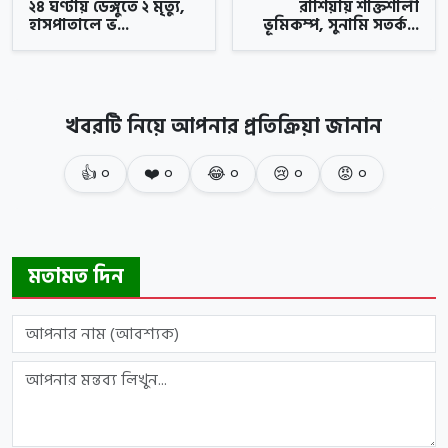
২৪ ঘণ্টায় ডেঙ্গুতে ২ মৃত্যু,
রাশিয়ায় শক্তিশালী
হাসপাতালে ভ...
ভূমিকম্প, সুনামি সতর্ক...
খবরটি নিয়ে আপনার প্রতিক্রিয়া জানান
👍
০
❤️
০
😂
০
😢
০
😡
০
মতামত দিন