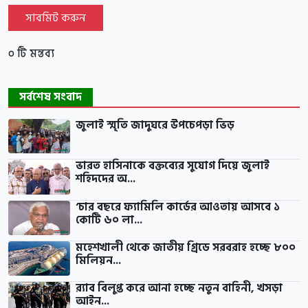
সাবমিট করুন
০ টি মন্তব্য
সর্বশেষ সংবাদ
জুলাই স্মৃতি জাদুঘরে উপচেপড়া ভিড়
ভারত হাসিনাকে বক্তব্যের সুযোগ দিয়ে জুলাই
শহিদদের অ...
‘চার বছরে ফ্যামিলি কার্ডের আওতায় আসবে ১
কোটি ৬০ লা...
মহেশখালী থেকে জাতীয় গ্রিডে সরবরাহ হচ্ছে ৮০০
মিলিয়ন...
র‍্যাব বিলুপ্ত করে আনা হচ্ছে নতুন বাহিনী, খসড়া
আইন...