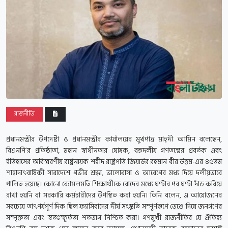
রাজনীতি
প্রধানমন্ত্রীর উপদেষ্টা ও প্রধানমন্ত্রীর কার্যালয়ের মুখপাত্র মাহ্দী আমিন বলেছেন,
বিএনপি‘র প্রতিষ্ঠাতা, মহান স্বাধীনতার ঘোষক, বহুদলীয় গণতন্ত্রের প্রবর্তক এবং
ইতিহাসের অবিস্মরণীয় রাষ্ট্রনায়ক শহীদ রাষ্ট্রপতি জিয়াউর রহমান বীর উত্তম-এর ৪৫তম
শাহাদাৎবার্ষিকী সারাদেশে গভীর শ্রদ্ধা, ভালোবাসা ও আবেগের মধ্য দিয়ে দলীয়ভাবে
পালিত হয়েছে। কোনো কোমলমতি শিক্ষার্থীকে রোদের মধ্যে ঘণ্টার পর ঘণ্টা দাঁড় করিয়ে
রাখা হয়নি বা সরকারি কর্মচারীদের উপস্থিত করা হয়নি।
তিনি বলেন, এ আয়োজনের
সবচেয়ে তাৎপর্যপূর্ণ দিক ছিল ফ্যাসিবাদের দীর্ঘ সংস্কৃতি সম্পূর্ণরূপে ভেঙে দিয়ে জনগণের
সম্পৃক্ততা এবং স্বতঃস্ফূর্ততা শতভাগ নিশ্চিত করা। গণমুখী রাজনীতির যে ঐতিহ্য