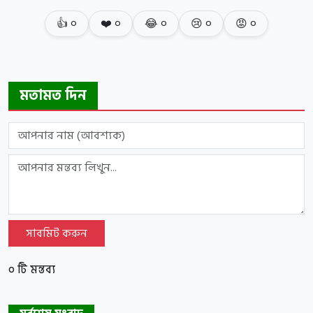
👍
০
❤️
০
😂
০
😢
০
😡
০
মতামত দিন
সাবমিট করুন
০ টি মন্তব্য