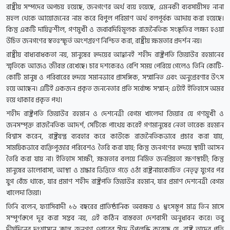
রাষ্ট্রীয় সম্পদের অপচয় হয়েছে, জনগণের অর্থ ব্যয় হয়েছে, এমনকী ব্যবসায়ীসহ নানা
মহল থেকে আয়োজনের নাম করে বিপুল পরিমাণ অর্থ বলপূর্বক আদায় করা হয়েছে।
কিন্তু একটি দায়িত্বশীল, গণমুখী ও জবাবদিহিমূলক রাজনৈতিক সংস্কৃতির লক্ষ্য হওয়া
উচিত জনগণের স্বতঃস্ফূর্ত অংশগ্রহণ নিশ্চিত করা, রাষ্ট্রীয় ক্ষমতার প্রদর্শন নয়।
রাষ্ট্রীয় বাধ্যবাধকতা নয়, মানুষের হৃদয়ের আহ্বানই শহীদ রাষ্ট্রপতি জিয়াউর রহমানের
স্মৃতিকে আজও জীবন্ত রেখেছে। চার দশকেরও বেশি সময় পেরিয়ে গেলেও তিনি কোটি-
কোটি মানুষ ও পরিবারের হৃদয়ে সমানভাবে প্রাসঙ্গিক, সম্মানিত এবং অনুপ্রেরণার উৎস
হয়ে আছেন। এটিই একজন প্রকৃত জননেতার প্রতি সর্বোচ্চ সম্মান; এটাই ইতিহাসে অমর
হয়ে থাকার প্রকৃত পথ।
শহীদ রাষ্ট্রপতি জিয়াউর রহমান ও দেশনেত্রী বেগম খালেদা জিয়ার যে গণমুখী ও
জনসম্পৃক্ত রাজনৈতিক আদর্শ, সেটিকে পাথেয় করেই গণমানুষের নেতা তারেক রহমান
বিশ্বাস করেন, রাষ্ট্রযন্ত্র ব্যবহার করে কাউকে রাজনৈতিকভাবে প্রচার করা যায়,
সাময়িকভাবে ব্যক্তিপূজার পরিবেশও তৈরি করা যায়; কিন্তু জনগণের হৃদয়ে স্থায়ী আসন
তৈরি করা যায় না। ইতিহাস সাক্ষী, ক্ষমতার বলয়ে নির্মিত জনপ্রিয়তা ক্ষণস্থায়ী; কিন্তু
মানুষের ভালোবাসা, আস্থা ও শ্রদ্ধার ভিত্তিতে গড়ে ওঠা রাষ্ট্রনায়কোচিত নেতৃত্ব যুগের পর
যুগ বেঁচে থাকে, যার প্রমাণ শহীদ রাষ্ট্রপতি জিয়াউর রহমান, যার প্রমাণ দেশনেত্রী বেগম
খালেদা জিয়া।
তিনি বলেন, ফ্যাসিবাদী ১৬ বছরের প্রাতিষ্ঠানিক অবক্ষয় ও ধ্বংসস্তূপ মাত্র তিন মাসে
সম্পূর্ণরূপে দূর করা সম্ভব নয়, এই কঠিন বাস্তবতা দেশবাসী অনুধাবন করে। তবু
দীর্ঘদিনের দুঃশাসনে ক্লান্ত জনগণ এবারের ঈদে উপলব্ধি করেছে যে, রাষ্ট্র তাদের প্রতি