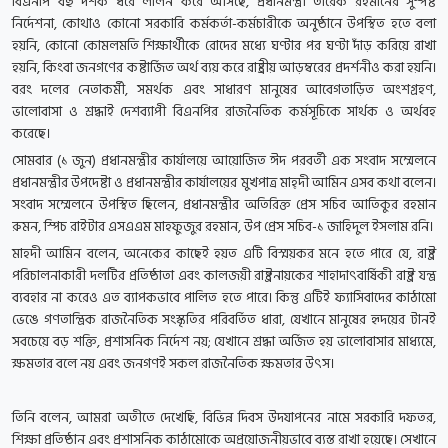
বিএনপি বহু দশক ধরে লালন করে আসছে, প্রধানমন্ত্রী তারেক রহমানের সুস্পষ্ট
নির্দেশনা, কোথাও কোনো সরকারি কর্মকর্তা-কর্মচারীকে অনুষ্ঠানে উপস্থিত হতে বলা
হয়নি, কোনো কোমলমতি শিক্ষার্থীকে রোদের মধ্যে ঘণ্টার পর ঘণ্টা দাঁড় করিয়ে রাখা
হয়নি, কিংবা জনগণের কষ্টার্জিত অর্থ ব্যয় করে রাষ্ট্রীয় আড়ম্বরের প্রদর্শনীও করা হয়নি।
বরং দলের নেতাকর্মী, সমর্থক এবং সাধারণ মানুষের আবেগতাড়িত অংশগ্রহণ,
ভালোবাসা ও শ্রদ্ধাই দেশব্যাপী বিএনপির রাজনৈতিক কর্মসূচিকে সার্থক ও অর্থবহ
করেছে।
সোমবার (১ জুন) প্রধানমন্ত্রীর কার্যালয়ে আয়োজিত ঈদ পরবর্তী এক সংবাদ সম্মেলনে
প্রধানমন্ত্রীর উপদেষ্টা ও প্রধানমন্ত্রীর কার্যালয়ের মুখপাত্র মাহ্দী আমিন এসব কথা বলেন।
সংবাদ সম্মেলনে উপস্থিত ছিলেন, প্রধানমন্ত্রীর অতিরিক্ত প্রেস সচিব আতিকুর রহমান
রুমন, স্পিচ রাইটার এসএএম মাহফুজুর রহমান, উপ প্রেস সচিব-১ জাহিদুল ইসলাম রনি।
মাহদী আমিন বলেন, অনেকের কাছেই হয়ত এটি বিস্ময়কর মনে হতে পারে যে, রাষ্ট্র
পরিচালনাকারী দলটির প্রতিষ্ঠাতা এবং কালজয়ী রাষ্ট্রনায়কের শাহাদাৎবার্ষিকী রাষ্ট্র যন্ত্র
ব্যবহার না করেও এত ব্যাপকভাবে পালিত হতে পারে। কিন্তু এটিই ফ্যাসিবাদের কাঠামো
ভেঙে গণতান্ত্রিক রাজনৈতিক সংস্কৃতির পরিবর্তিত ধারা, যেখানে মানুষের হৃদয়ের টানই
সবচেয়ে বড় শক্তি, প্রশাসনিক নির্দেশ নয়; যেখানে শ্রদ্ধা অর্জিত হয় ভালোবাসার মাধ্যমে,
ক্ষমতার বলে নয় এবং জনগণই সকল রাজনৈতিক ক্ষমতার উৎস।
তিনি বলেন, আমরা অতীতে দেখেছি, বিভিন্ন দিবস উদযাপনের নামে সরকারি দফতর,
শিক্ষা প্রতিষ্ঠান এবং প্রশাসনিক কাঠামোকে অপ্রয়োজনীয়ভাবে ব্যস্ত রাখা হয়েছে। সেখানে