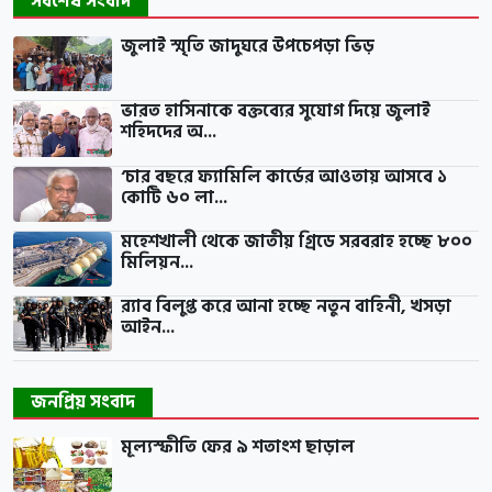
সর্বশেষ সংবাদ
জুলাই স্মৃতি জাদুঘরে উপচেপড়া ভিড়
ভারত হাসিনাকে বক্তব্যের সুযোগ দিয়ে জুলাই
শহিদদের অ...
‘চার বছরে ফ্যামিলি কার্ডের আওতায় আসবে ১
কোটি ৬০ লা...
মহেশখালী থেকে জাতীয় গ্রিডে সরবরাহ হচ্ছে ৮০০
মিলিয়ন...
র‍্যাব বিলুপ্ত করে আনা হচ্ছে নতুন বাহিনী, খসড়া
আইন...
জনপ্রিয় সংবাদ
মূল্যস্ফীতি ফের ৯ শতাংশ ছাড়াল