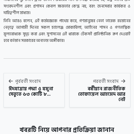
সংবেদনশীল এবং প্রশাসন কেবল ক্ষমতার কেন্দ্র নয়, বরং জনসেবার কার্যকর ও
দায়িত্বশীল মাধ্যম।
তিনি আরও বলেন, এই কর্মযজ্ঞকে পাথেয় করে, গণমানুষের নেতা তারেক রহমানের
নেতৃত্বে আগামী দিনের সকল চ্যালেঞ্জ মোকাবিলা, আইনের শাসন ও গণতান্ত্রিক
মূল্যবোধকে সুদৃঢ় করা এবং সুশাসনের এই ধারাকে টেকসই প্রাতিষ্ঠানিক রূপ দেওয়াই
হবে বর্তমান সরকারের অন্যতম অঙ্গীকার।
পূর্ববর্তী সংবাদ
পরবর্তী সংবাদ
ঈদযাত্রায় পদ্মা ও যমুনা
বর্ষীয়ান রাজনীতিক
সেতুতে ৬৩ কোটি ৮...
তোফায়েল আহমেদ আর
নেই
খবরটি নিয়ে আপনার প্রতিক্রিয়া জানান