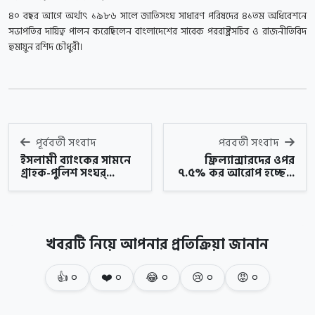
৪০ বছর আগে অর্থাৎ ১৯৮৬ সালে জাতিসংঘ সাধারণ পরিষদের ৪১তম অধিবেশনে
সভাপতির দায়িত্ব পালন করেছিলেন বাংলাদেশের সাবেক পররাষ্ট্রসচিব ও রাজনীতিবিদ
হুমায়ুন রশিদ চৌধুরী।
পূর্ববর্তী সংবাদ
পরবর্তী সংবাদ
ইসলামী ব্যাংকের সামনে
ফ্রিল্যান্সারদের ওপর
গ্রাহক-পুলিশ সংঘর্...
৭.৫% কর আরোপ হচ্ছে...
খবরটি নিয়ে আপনার প্রতিক্রিয়া জানান
👍
০
❤️
০
😂
০
😢
০
😡
০