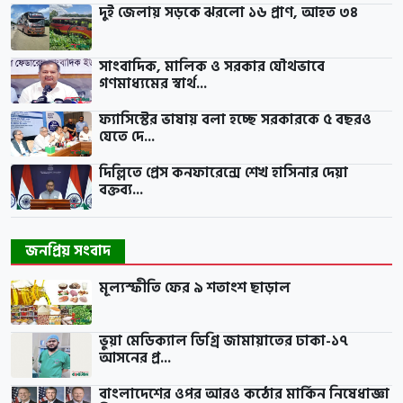
দুই জেলায় সড়কে ঝরলো ১৬ প্রাণ, আহত ৩৪
সাংবাদিক, মালিক ও সরকার যৌথভাবে
গণমাধ্যমের স্বার্থ...
ফ্যাসিস্টের ভাষায় বলা হচ্ছে সরকারকে ৫ বছরও
যেতে দে...
দিল্লিতে প্রেস কনফারেন্সে শেখ হাসিনার দেয়া
বক্তব্য...
জনপ্রিয় সংবাদ
মূল্যস্ফীতি ফের ৯ শতাংশ ছাড়াল
ভুয়া মেডিক্যাল ডিগ্রি জামায়াতের ঢাকা-১৭
আসনের প্র...
বাংলাদেশের ওপর আরও কঠোর মার্কিন নিষেধাজ্ঞা