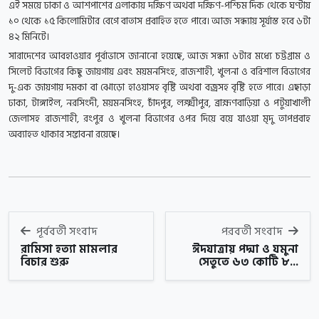
এই সময়ে ঢাকা ও আশপাশের এলাকায় দক্ষিণ অথবা দক্ষিণ-পশ্চিম দিক থেকে ঘণ্টায়
১০ থেকে ১৫ কিলোমিটার বেগে বাতাস প্রবাহিত হতে পারে। আজ সন্ধ্যায় সূর্যাস্ত হবে ৬টা
৪২ মিনিটে।
সারাদেশের আবহাওয়ার পূর্বাভাসে জানানো হয়েছে, আজ সন্ধ্যা ৬টার মধ্যে চট্টগ্রাম ও
সিলেট বিভাগের কিছু জায়গায় এবং ময়মনসিংহ, রাজশাহী, খুলনা ও বরিশাল বিভাগের
দু-এক জায়গায় দমকা বা ঝোড়ো হাওয়াসহ বৃষ্টি অথবা বজ্রসহ বৃষ্টি হতে পারে। এছাড়া
ঢাকা, টাঙ্গাইল, নরসিংদী, ময়মনসিংহ, চাঁদপুর, লক্ষ্মীপুর, ব্রাহ্মণবাড়িয়া ও পটুয়াখালী
জেলাসহ রাজশাহী, রংপুর ও খুলনা বিভাগের ওপর দিয়ে বয়ে যাওয়া মৃদু তাপপ্রবাহ
অব্যাহত থাকার সম্ভাবনা রয়েছে।
পূর্ববর্তী সংবাদ
পরবর্তী সংবাদ
রামিসা হত্যা মামলার
ঈদযাত্রায় পদ্মা ও যমুনা
বিচার শুরু
সেতুতে ৬৩ কোটি ৮...