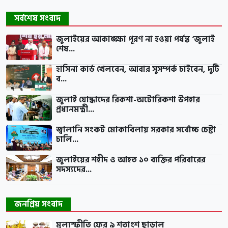
সর্বশেষ সংবাদ
জুলাইয়ের আকাঙ্ক্ষা পূরণ না হওয়া পর্যন্ত ‘জুলাই
শেষ...
হাসিনা কার্ড খেলবেন, আবার সুসম্পর্ক চাইবেন, দুটি
ব...
জুলাই যোদ্ধাদের রিকশা-অটোরিকশা উপহার
প্রধানমন্ত্রী...
জ্বালানি সংকট মোকাবিলায় সরকার সর্বোচ্চ চেষ্টা
চালি...
জুলাইয়ের শহীদ ও আহত ১০ ব্যক্তির পরিবারের
সদস্যদের...
জনপ্রিয় সংবাদ
মূল্যস্ফীতি ফের ৯ শতাংশ ছাড়াল