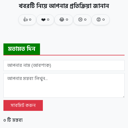
খবরটি নিয়ে আপনার প্রতিক্রিয়া জানান
👍
০
❤️
০
😂
০
😢
০
😡
০
মতামত দিন
সাবমিট করুন
০ টি মন্তব্য