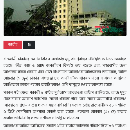
জাতীয়
রাজধানী ঢাকাসহ দেশের বিভিন্ন এলাকায় মৃদু তাপপ্রবাহের পরিস্থিতি আজও অব্যাহত
রয়েছে। তীব্র গরম ও রোদে জনজীবন বিপর্যস্ত হয়ে পড়েছে এবং নগরবাসীর জন্য
আপাতত স্বস্তির কোনো খবর নেই।
বাংলাদেশ আবহাওয়া অধিদফতর জানিয়েছে, আজ
সোমবার (১ জুন) ঢাকার তাপমাত্রা প্রায় অপরিবর্তিত থাকতে পারে। বাতাসের আর্দ্রতার
আধিক্যের কারণে গরমের অস্বস্তি আরও বেশি অনুভূত হওয়ার আশঙ্কা রয়েছে।
সকাল ৭টা থেকে পরবর্তী ৬ ঘণ্টার পূর্বাভাসে আবহাওয়া অফিস জানিয়েছে, আজ দুপুর
পর্যন্ত ঢাকার আকাশ আংশিক মেঘলা থাকতে পারে। তবে মেঘের আনাগোনা থাকলেও
আবহাওয়া প্রধানত শুষ্ক থাকার সম্ভাবনাই বেশি। সকাল ৬টায় রাজধানীতে ২৮ দশমিক
৬ ডিগ্রি সেলসিয়াস তাপমাত্রা রেকর্ড করা হয়েছে। গতকাল রোববার (৩১ মে) ঢাকার
সর্বোচ্চ তাপমাত্রা ছিল ৩৬ দশমিক ৪ ডিগ্রি সেলসিয়াস।
আবহাওয়া অফিস জানিয়েছে, সকাল ৬টায় বাতাসে আর্দ্রতার পরিমাণ ছিল ৮৬ শতাংশ।