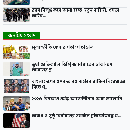
র‍্যাব বিলুপ্ত করে আনা হচ্ছে নতুন বাহিনী, খসড়া
আইন...
জনপ্রিয় সংবাদ
মূল্যস্ফীতি ফের ৯ শতাংশ ছাড়াল
ভুয়া মেডিক্যাল ডিগ্রি জামায়াতের ঢাকা-১৭
আসনের প্র...
বাংলাদেশের ওপর আরও কঠোর মার্কিন নিষেধাজ্ঞা
দিতে প্...
২০২৬ বিশ্বকাপ পর্যন্ত আর্জেন্টিনার কোচ স্কালোনি
অবাধ ও সুষ্ঠু নির্বাচনের সমর্থনে প্রতিশ্রুতিবদ্ধ য...