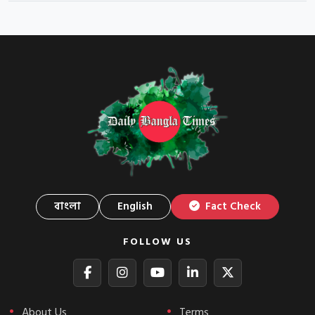
বাংলা
English
Fact Check
FOLLOW US
About Us
Terms