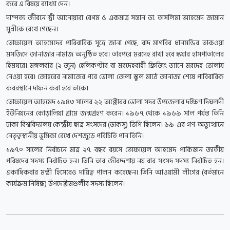
করে এ বিষয়ে ব্যাখ্যা দেন।
দাম্পত্য জীবনে স্ত্রী আনোয়ারা বেগম ও একমাত্র সন্তান ডা. তাসলিমা আহমেদ জামান
মুন্নীকে রেখে গেছেন।
তোফায়েল আহমেদের পারিবারিক সূত্রে জানা গেছে, বাদ মাগরিব ধানমন্ডির তাকওয়া
মসজিদে জানাজার নামাজ অনুষ্ঠিত হবে। তারপরে মরদেহ রাখা হবে স্কয়ার হাসপাতালের
হিমঘরে। মঙ্গলবার (২ জুন) হেলিকপ্টার বা মরদেহবাহী ফ্রিজিং ভ্যানে মরদেহ ভোলায়
নেওয়া হবে। জোহরের নামাজের পরে ভোলা জেলা স্কুল মাঠে জানাজা শেষে পারিবারিক
কবরস্থানে দাফন করা হবে তাকে।
তোফায়েল আহমেদ ১৯৪৩ সালের ২২ অক্টোবর ভোলা সদর উপজেলার দক্ষিণ দিঘলদী
ইউনিয়নের কোড়ালিয়া গ্রামে জন্মগ্রহণ করেন। ১৯৬৭ থেকে ১৯৬৯ সাল পর্যন্ত তিনি
ঢাকা বিশ্ববিদ্যালয় কেন্দ্রীয় ছাত্র সংসদের (ডাকসু) ভিপি ছিলেন। ৬৯-এর গণ-অভ্যুত্থানে
নেতৃত্বস্থানীয় ভূমিকা রেখে দেশজুড়ে পরিচিতি পান তিনি।
১৯৭০ সালের নির্বাচনে মাত্র ২৭ বছর বয়সে তোফায়েল আহমেদ পাকিস্তান জাতীয়
পরিষদের সদস্য নির্বাচিত হন। তিনি তার জীবদ্দশায় নয় বার সংসদ সদস্য নির্বাচিত হন।
একাধিকবার মন্ত্রী হিসেবেও দায়িত্ব পালন করেছেন। তিনি আওয়ামী লীগের (বর্তমানে
কার্যক্রম নিষিদ্ধ) উপদেষ্টামণ্ডলীর সদস্য ছিলেন।