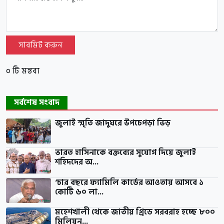
সাবমিট করুন
০ টি মন্তব্য
সর্বশেষ সংবাদ
জুলাই স্মৃতি জাদুঘরে উপচেপড়া ভিড়
ভারত হাসিনাকে বক্তব্যের সুযোগ দিয়ে জুলাই
শহিদদের অ...
‘চার বছরে ফ্যামিলি কার্ডের আওতায় আসবে ১
কোটি ৬০ লা...
মহেশখালী থেকে জাতীয় গ্রিডে সরবরাহ হচ্ছে ৮০০
মিলিয়ন...